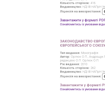
Кількість сторінок:
416
Видавництво:
НДІ ІВ НАПрН У
Ліцензія на використання:
Завантажити у форматі PD
Ознайомитись із умовами відкр
ЗАКОНОДАВСТВО ЄВРОП
ЄВРОПЕЙСЬКОГО СОЮЗУ 
Тип видання:
Монографія
Автор:
Орлюк О.П., Андрощук Г.
редакцією О.П. Орлюк О.П.
Рік видання:
2010
Кількість сторінок:
262
Видавництво:
НДІ ІВ НАПрН У
Ліцензія на використання:
Завантажити у форматі 
Ознайомитись із умовами відкр