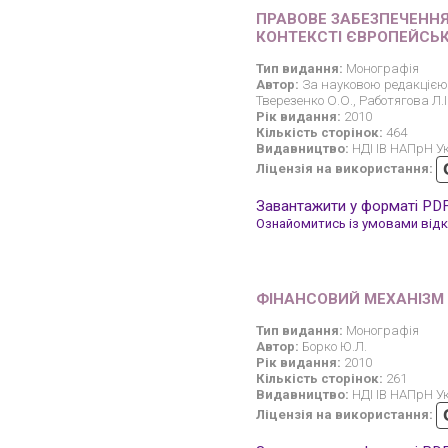
ПРАВОВЕ ЗАБЕЗПЕЧЕННЯ 
КОНТЕКСТІ ЄВРОПЕЙСЬК
Тип видання:
Монографія
Автор:
За науковою редакцією О
Тверезенко О.О., Работягова Л.І
Рік видання:
2010
Кількість сторінок:
464
Видавництво:
НДІ ІВ НАПрН У
Ліцензія на використання:
Завантажити у форматі PD
Ознайомитись із умовами відкр
ФІНАНСОВИЙ МЕХАНІЗМ
Тип видання:
Монографія
Автор:
Борко Ю.Л.
Рік видання:
2010
Кількість сторінок:
261
Видавництво:
НДІ ІВ НАПрН У
Ліцензія на використання: