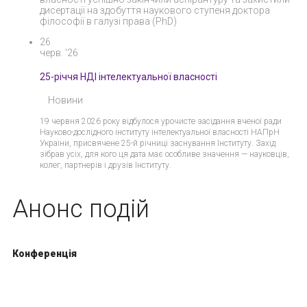
дисертації на здобуття наукового ступеня доктора
філософії в галузі права (PhD)
26
черв. '26
25-річчя НДІ інтелектуальної власності
Новини
19 червня 2026 року відбулося урочисте засідання вченої ради
Науково-дослідного інституту інтелектуальної власності НАПрН
України, присвячене 25-й річниці заснування Інституту. Захід
зібрав усіх, для кого ця дата має особливе значення — науковців,
колег, партнерів і друзів Інституту.
Анонс подій
Конференція