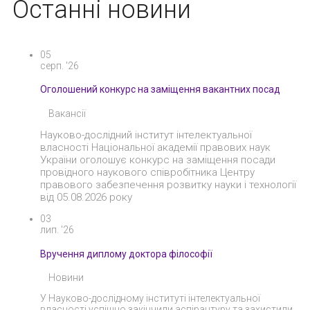
Останні новини
05
серп. '26
Оголошений конкурс на заміщення вакантних посад
Вакансії
Науково-дослідний інститут інтелектуальної
власності Національної академії правових наук
України оголошує конкурс на заміщення посади
провідного наукового співробітника Центру
правового забезпечення розвитку науки і технології
від 05.08.2026 року
03
лип. '26
Вручення диплому доктора філософії
Новини
У Науково-дослідному інституті інтелектуальної
власності успішно закінчили аспірантуру та захистили