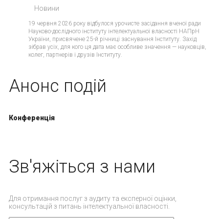
Новини
19 червня 2026 року відбулося урочисте засідання вченої ради
Науково-дослідного інституту інтелектуальної власності НАПрН
України, присвячене 25-й річниці заснування Інституту. Захід
зібрав усіх, для кого ця дата має особливе значення — науковців,
колег, партнерів і друзів Інституту.
Анонс подій
Конференція
Зв'яжіться з нами
Для отримання послуг з аудиту та експерної оцінки,
консультацій з питань інтелектуальної власності.