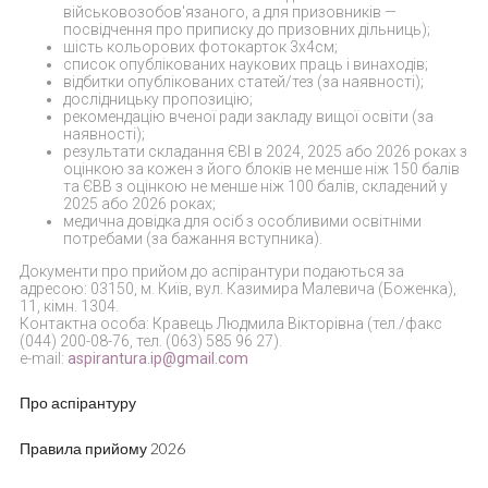
вiйськовозобов'язаного, а для призовникiв —
посвiдчення про приписку до призовних дiльниць);
шість кольорових фотокарток 3х4см;
список опублікованих наукових праць і винаходів;
відбитки опублікованих статей/тез (за наявності);
дослідницьку пропозицію;
рекомендацію вченої ради закладу вищої освіти (за
наявності);
результати складання ЄВІ в 2024, 2025 або 2026 роках з
оцінкою за кожен з його блоків не менше ніж 150 балів
та ЄВВ з оцінкою не менше ніж 100 балів, складений у
2025 або 2026 роках;
медична довідка для осіб з особливими освітніми
потребами (за бажання вступника).
Документи про прийом до аспірантури подаються за
адресою: 03150, м. Київ, вул. Казимира Малевича (Боженка),
11, кімн. 1304.
Контактна особа: Кравець Людмила Вікторівна (тел./факс
(044) 200-08-76, тел. (063) 585 96 27).
e-mail:
aspirantura.ip@gmail.com
Про аспірантуру
Правила прийому 2026