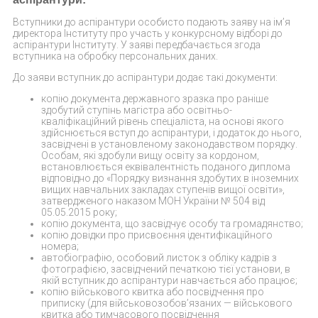
Вступники до аспірантури особисто подають заяву на ім’я
директора Інституту про участь у конкурсному відборі до
аспірантури Інституту. У заяві передбачається згода
вступника на обробку персональних даних.
До заяви вступник до аспірантури додає такі документи:
копію документа державного зразка про раніше
здобутий ступінь магістра або освітньо-
кваліфікаційний рівень спеціаліста, на основі якого
здійснюється вступ до аспірантури, і додаток до нього,
засвідчені в установленому законодавством порядку.
Особам, які здобули вищу освіту за кордоном,
встановлюється еквівалентність поданого диплома
відповідно до «Порядку визнання здобутих в іноземних
вищих навчальних закладах ступенів вищої освіти»,
затвердженого наказом МОН України № 504 від
05.05.2015 року;
копію документа, що засвідчує особу та громадянство;
копію довідки про присвоєння ідентифікаційного
номера;
автобіографію, особовий листок з обліку кадрів з
фотографією, засвідчений печаткою тієї установи, в
якій вступник до аспірантури навчається або працює;
копію військового квитка або посвідчення про
приписку (для військовозобов’язаних — вiйськового
квитка або тимчасового посвiдчення