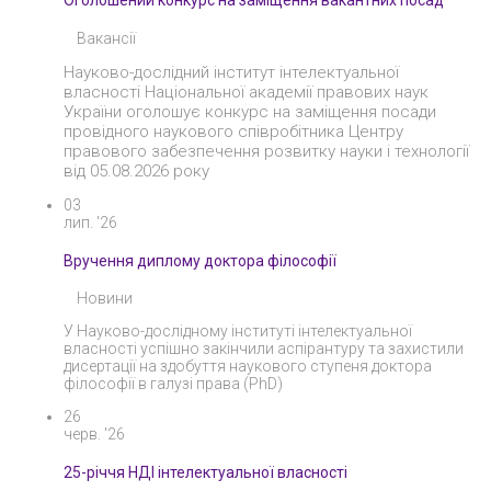
Оголошений конкурс на заміщення вакантних посад
Вакансії
Науково-дослідний інститут інтелектуальної
власності Національної академії правових наук
України оголошує конкурс на заміщення посади
провідного наукового співробітника Центру
правового забезпечення розвитку науки і технології
від 05.08.2026 року
03
лип. '26
Вручення диплому доктора філософії
Новини
У Науково-дослідному інституті інтелектуальної
власності успішно закінчили аспірантуру та захистили
дисертації на здобуття наукового ступеня доктора
філософії в галузі права (PhD)
26
черв. '26
25-річчя НДІ інтелектуальної власності