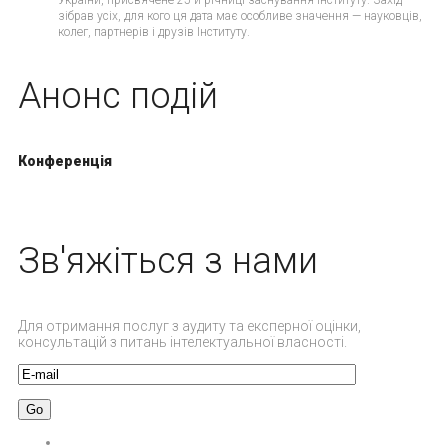
України, присвячене 25-й річниці заснування Інституту. Захід
зібрав усіх, для кого ця дата має особливе значення — науковців,
колег, партнерів і друзів Інституту.
Анонс подій
Конференція
Зв'яжіться з нами
Для отримання послуг з аудиту та експерної оцінки,
консультацій з питань інтелектуальної власності.