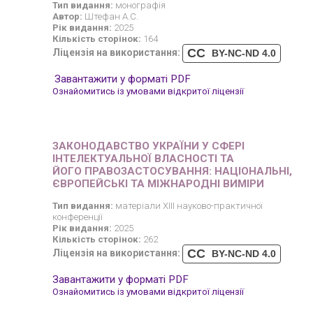
Тип видання:
монографія
Автор:
Штефан А.С.
Рік видання:
2025
Кількість сторінок:
164
CC
Ліцензія на використання:
BY-NC-ND 4.0
Завантажити у форматі PDF
Ознайомитись із умовами відкритої ліцензії
ЗАКОНОДАВСТВО УКРАЇНИ У СФЕРІ
ІНТЕЛЕКТУАЛЬНОЇ ВЛАСНОСТІ ТА
ЙОГО ПРАВОЗАСТОСУВАННЯ: НАЦІОНАЛЬНІ,
ЄВРОПЕЙСЬКІ ТА МІЖНАРОДНІ ВИМІРИ
Тип видання:
матеріали XІІІ науково-практичної
конференції
Рік видання:
2025
Кількість сторінок:
262
CC
Ліцензія на використання:
BY-NC-ND 4.0
Завантажити у форматі PDF
Ознайомитись із умовами відкритої ліцензії