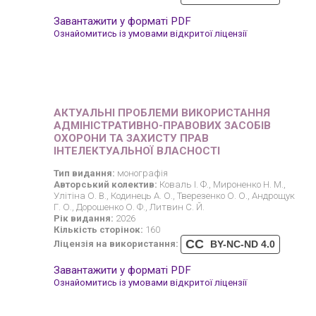
Завантажити у форматі PDF
Ознайомитись із умовами відкритої ліцензії
АКТУАЛЬНІ ПРОБЛЕМИ ВИКОРИСТАННЯ
АДМІНІСТРАТИВНО-ПРАВОВИХ ЗАСОБІВ
ОХОРОНИ ТА ЗАХИСТУ ПРАВ
ІНТЕЛЕКТУАЛЬНОЇ ВЛАСНОСТІ
Тип видання:
монографія
Авторський колектив:
Коваль І. Ф., Мироненко Н. М.,
Улітіна О. В., Кодинець А. О., Тверезенко О. О., Андрощук
Г. О., Дорошенко О. Ф., Литвин С. Й.
Рік видання:
2026
Кількість сторінок:
160
CC
Ліцензія на використання:
BY-NC-ND 4.0
Завантажити у форматі PDF
Ознайомитись із умовами відкритої ліцензії