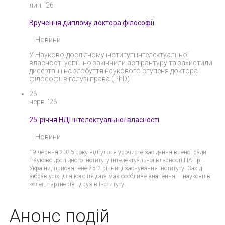
лип. '26
Вручення диплому доктора філософії
Новини
У Науково-дослідному інституті інтелектуальної
власності успішно закінчили аспірантуру та захистили
дисертації на здобуття наукового ступеня доктора
філософії в галузі права (PhD)
26
черв. '26
25-річчя НДІ інтелектуальної власності
Новини
19 червня 2026 року відбулося урочисте засідання вченої ради
Науково-дослідного інституту інтелектуальної власності НАПрН
України, присвячене 25-й річниці заснування Інституту. Захід
зібрав усіх, для кого ця дата має особливе значення — науковців,
колег, партнерів і друзів Інституту.
Анонс подій