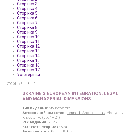
Сторінка 3
Сторінка 4
Сторінка 5
Сторінка 6
Сторінка 7
Сторінка 8
Сторінка 9
Сторінка 10
Сторінка 11
Сторінка 12
Сторінка 13
Сторінка 14
Сторінка 15
Сторінка 16
Сторінка 17
Усі сторінки
Сторінка 1 із 17
UKRAINE’S EUROPEAN INTEGRATION: LEGAL
AND MANAGERIAL DIMENSIONS
Тип видання:
монографія
Авторський колектив:
Hennadii Androshchuk
, Vladyslav
Khvostenko (pp. 1–24)
Рік видання:
2026
Кількість сторінок:
524
Видавництво:
Baltija Publishing