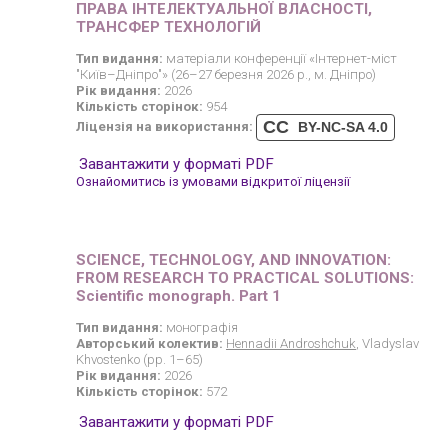
ПРАВА ІНТЕЛЕКТУАЛЬНОЇ ВЛАСНОСТІ,
ТРАНСФЕР ТЕХНОЛОГІЙ
Тип видання:
матеріали конференції «Інтернет-міст
"Київ–Дніпро"» (26–27 березня 2026 р., м. Дніпро)
Рік видання:
2026
Кількість сторінок:
954
CC
Ліцензія на використання:
BY-NC-SA 4.0
Завантажити у форматі PDF
Ознайомитись із умовами відкритої ліцензії
SCIENCE, TECHNOLOGY, AND INNOVATION:
FROM RESEARCH TO PRACTICAL SOLUTIONS:
Scientific monograph. Part 1
Тип видання:
монографія
Авторський колектив:
Hennadii Androshchuk
, Vladyslav
Khvostenko (pp. 1–65)
Рік видання:
2026
Кількість сторінок:
572
Завантажити у форматі PDF