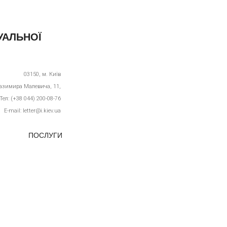
УАЛЬНОЇ
03150,
м. Київ
Казимира Малевича, 11,
Тел: (+38 044) 200-08-76
E-mail: letter@i.kiev.ua
ПОСЛУГИ