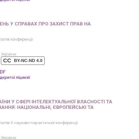
ЕНЬ У СПРАВАХ ПРО ЗАХИСТ ПРАВ НА
іалів конференції
 України
CC
BY-NC-ND 4.0
PDF
критої ліцензії
НИ У СФЕРІ ІНТЕЛЕКТУАЛЬНОЇ ВЛАСНОСТІ ТА
АННЯ: НАЦІОНАЛЬНІ, ЄВРОПЕЙСЬКІ ТА
іалів X науково-парактичної конференції
 України