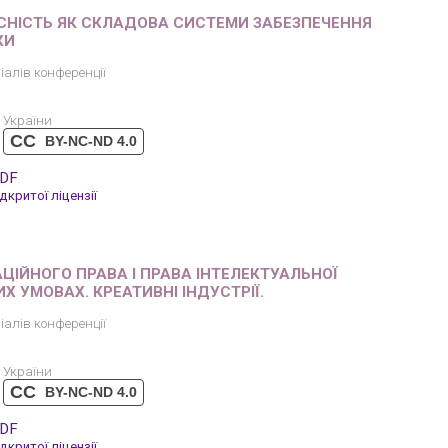
СНІСТЬ ЯК СКЛАДОВА СИСТЕМИ ЗАБЕЗПЕЧЕННЯ
КИ
іалів конференції
 України
CC
BY-NC-ND 4.0
PDF
критої ліцензії
АЦІЙНОГО ПРАВА І ПРАВА ІНТЕЛЕКТУАЛЬНОЇ
Х УМОВАХ. КРЕАТИВНІ ІНДУСТРІЇ.
іалів конференції
 України
CC
BY-NC-ND 4.0
PDF
критої ліцензії