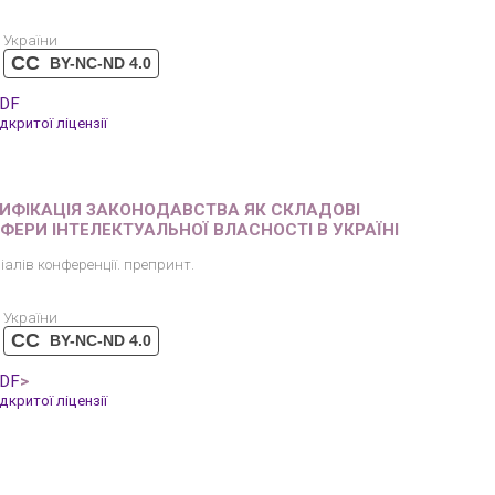
 України
CC
BY-NC-ND 4.0
PDF
критої ліцензії
ДИФІКАЦІЯ ЗАКОНОДАВСТВА ЯК СКЛАДОВІ
СФЕРИ ІНТЕЛЕКТУАЛЬНОЇ ВЛАСНОСТІ В УКРАЇНІ
іалів конференції. препринт.
 України
CC
BY-NC-ND 4.0
PDF
>
критої ліцензії