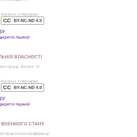
України, Інтерсервіс
CC
BY-NC-ND 4.0
PDF
критої ліцензії
ЛЬНОЇ ВЛАСНОСТІ
вих праць. Випуск 19.
України, Інтерсервіс
CC
BY-NC-ND 4.0
PDF
критої ліцензії
Х ВОЄННОГО СТАНУ
во-практичної конференції