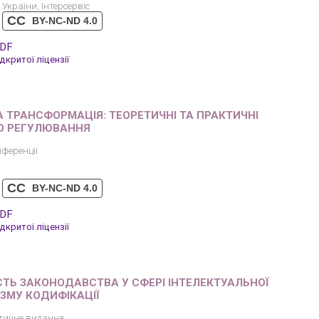
України, Інтерсервіс
CC
BY-NC-ND 4.0
PDF
критої ліцензії
 ТРАНСФОРМАЦІЯ: ТЕОРЕТИЧНІ ТА ПРАКТИЧНІ
О РЕГУЛЮВАННЯ
ференції
CC
BY-NC-ND 4.0
PDF
критої ліцензії
СТЬ ЗАКОНОДАВСТВА У СФЕРІ ІНТЕЛЕКТУАЛЬНОЇ
ИЗМУ КОДИФІКАЦІЇ
тичне видання