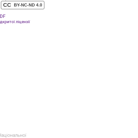
CC
BY-NC-ND 4.0
PDF
критої ліцензії
Національної