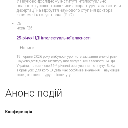
У Науково-дослідному інституті інтелектуальної
власності успішно закінчили аспірантуру та захистили
дисертації на здобуття наукового ступеня доктора
філософії в галузі права (PhD)
26
черв. '26
25-річчя НДІ інтелектуальної власності
Новини
19 червня 2026 року відбулося урочисте засідання вченої ради
Науково-дослідного інституту інтелектуальної власності НАПрН
України, присвячене 25-й річниці заснування Інституту. Захід
зібрав усіх, для кого ця дата має особливе значення — науковців,
колег, партнерів і друзів Інституту.
Анонс подій
Конференція