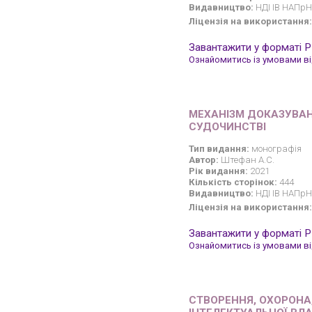
Видавництво:
НДІ ІВ НАПрН
Ліцензія на використання:
Завантажити у форматі 
Ознайомитись із умовами від
МЕХАНІЗМ ДОКАЗУВАНН
СУДОЧИНСТВІ
Тип видання:
монографія
Автор:
Штефан А.С.
Рік видання:
2021
Кількість сторінок:
444
Видавництво:
НДІ ІВ НАПрН 
Ліцензія на використання:
Завантажити у форматі 
Ознайомитись із умовами від
СТВОРЕННЯ, ОХОРОНА,