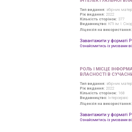
ІНТЕЛЕКТУАЛЬНОЇ ВЛ
Тип видання:
збірник матер
Рік видання:
2022
Кількість сторінок:
377
Видавництво:
КПІ ім. І. Сік
Ліцензія на використання:
Завантажити у форматі 
Ознайомитись із умовами від
РОЛЬ І МІСЦЕ ІНФОРМ
ВЛАСНОСТІ В СУЧАСНИ
Тип видання:
збірник матер
Рік видання:
2022
Кількість сторінок:
168
Видавництво:
Інтерсервіс
Ліцензія на використання:
Завантажити у форматі 
Ознайомитись із умовами від