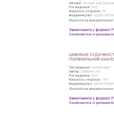
Автори:
за наук. ред. Дорош
Рік видання:
2021
Кількість сторінок:
56
Видавництво:
НДІ ІВ НАПрН 
Ліцензія на використання:
Завантажити у форматі 
Ознайомитись із умовами від
ЦИВІЛЬНЕ СУДОЧИНСТ
ПОРІВНЯЛЬНИЙ АНАЛІ
Тип видання:
монографія
Автор:
Шабалін А.В.
Рік видання:
2021
Кількість сторінок:
196
Видавництво:
НДІ ІВ НАПрН 
Ліцензія на використання:
Завантажити у форматі 
Ознайомитись із умовами від