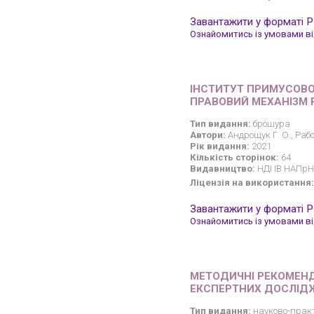
Завантажити у форматі 
Ознайомитись із умовами від
ІНСТИТУТ ПРИМУСОВО
ПРАВОВИЙ МЕХАНІЗМ
Тип видання:
брошура
Автори:
Андрощук Г. О., Рабо
Рік видання:
2021
Кількість сторінок:
64
Видавництво:
НДІ ІВ НАПрН 
Ліцензія на використання:
Завантажити у форматі 
Ознайомитись із умовами від
МЕТОДИЧНІ РЕКОМЕНД
ЕКСПЕРТНИХ ДОСЛІД
Тип видання:
науково-прак